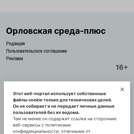
Орловская cреда-плюс
Редакция
Пользовательское соглашение
Реклама
16+
Этот веб-портал использует собственные
© Информационный городской портал
файлы cookie только для технических целей.
Орловская cреда-плюс, 2021-2026
Он не собирает и не передает личные данные
Свидетельство о регистрации СМИ: ПИ №57-
пользователей без их ведома.
00254 от 29 октября 2013 г.
Тем не менее он содержит ссылки на сторонние
Газета зарегистрирована Управлением
веб-сервисы с политиками
Федеральной службы по надзору в сфере связи,
конфиденциальности, отличными от