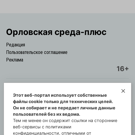
Орловская cреда-плюс
Редакция
Пользовательское соглашение
Реклама
16+
Этот веб-портал использует собственные
© Информационный городской портал
файлы cookie только для технических целей.
Орловская cреда-плюс, 2021-2026
Он не собирает и не передает личные данные
Свидетельство о регистрации СМИ: ПИ №57-
пользователей без их ведома.
00254 от 29 октября 2013 г.
Тем не менее он содержит ссылки на сторонние
Газета зарегистрирована Управлением
веб-сервисы с политиками
Федеральной службы по надзору в сфере связи,
конфиденциальности, отличными от