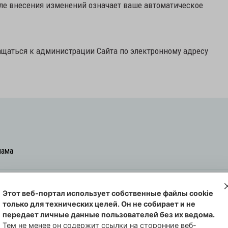
ле внесения изменений означает ваше автоматическое
щаться к администрации Сайта по электронному адресу
лама
Этот веб-портал использует собственные файлы cookie
овская cреда-плюс, 2021-2026
только для технических целей. Он не собирает и не
00254 от 29 октября 2013 г.
передает личные данные пользователей без их ведома.
еральной службы по надзору в сфере
Тем не менее он содержит ссылки на сторонние веб-