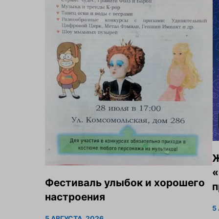
Ж
«
Фестиваль улыбок и хорошего
п
настроения
5
5 АВГУСТА, 2026