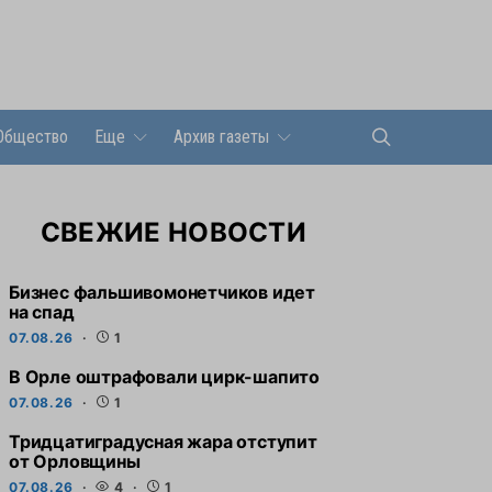
Общество
Еще
Архив газеты
СВЕЖИЕ НОВОСТИ
Бизнес фальшивомонетчиков идет
на спад
07.08.26
1
В Орле оштрафовали цирк-шапито
07.08.26
1
Тридцатиградусная жара отступит
от Орловщины
07.08.26
4
1