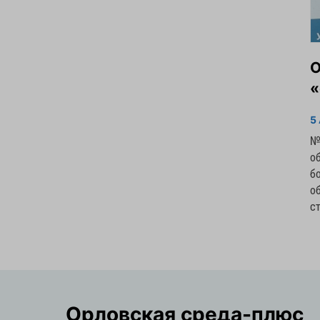
О
«
5
№
о
б
о
с
Орловская cреда-плюс