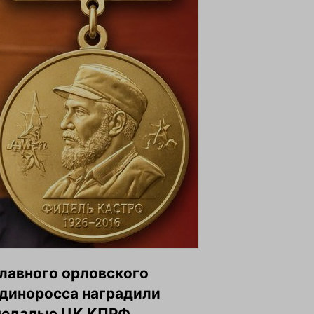
лавного орловского
диноросса наградили
едалью ЦК КПРФ