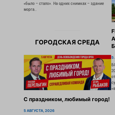
«было – стало». На одних снимках – здание
морга…
F
ГОРОДСКАЯ СРЕДА
5
Б
2
о
с
«
С праздником, любимый город!
5 АВГУСТА, 2026