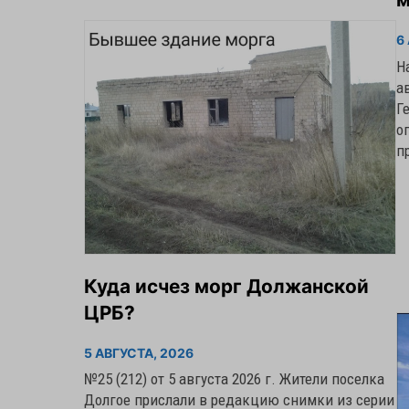
6
Н
а
Г
о
п
Куда исчез морг Должанской
ЦРБ?
5 АВГУСТА, 2026
№25 (212) от 5 августа 2026 г. Жители поселка
Долгое прислали в редакцию снимки из серии