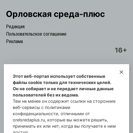
Орловская cреда-плюс
Редакция
Пользовательское соглашение
Реклама
16+
Этот веб-портал использует собственные
© Информационный городской портал
файлы cookie только для технических целей.
Орловская cреда-плюс, 2021-2026
Он не собирает и не передает личные данные
Свидетельство о регистрации СМИ: ПИ №57-
пользователей без их ведома.
00254 от 29 октября 2013 г.
Тем не менее он содержит ссылки на сторонние
Газета зарегистрирована Управлением
веб-сервисы с политиками
Федеральной службы по надзору в сфере связи,
конфиденциальности, отличными от
orelsredaplus.ru, которые вы можете решить,
информационных технологий и массовых
принимать их или нет, когда вы получаете к ним
коммуникаций по Орловской области.
доступ.