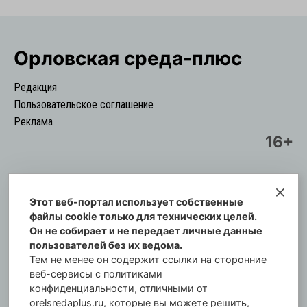
Орловская cреда-плюс
Редакция
Пользовательское соглашение
Реклама
16+
Этот веб-портал использует собственные
© Информационный городской портал
файлы cookie только для технических целей.
Орловская cреда-плюс, 2021-2026
Он не собирает и не передает личные данные
Свидетельство о регистрации СМИ: ПИ №57-
пользователей без их ведома.
00254 от 29 октября 2013 г.
Тем не менее он содержит ссылки на сторонние
Газета зарегистрирована Управлением
веб-сервисы с политиками
Федеральной службы по надзору в сфере связи,
конфиденциальности, отличными от
orelsredaplus.ru, которые вы можете решить,
информационных технологий и массовых