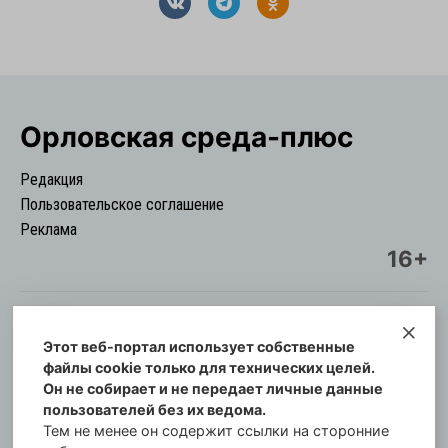
Орловская cреда-плюс
Редакция
Пользовательское соглашение
Реклама
16+
Этот веб-портал использует собственные
© Информационный городской портал
файлы cookie только для технических целей.
Орловская cреда-плюс, 2021-2026
Он не собирает и не передает личные данные
Свидетельство о регистрации СМИ: ПИ №57-
пользователей без их ведома.
00254 от 29 октября 2013 г.
Тем не менее он содержит ссылки на сторонние
Газета зарегистрирована Управлением