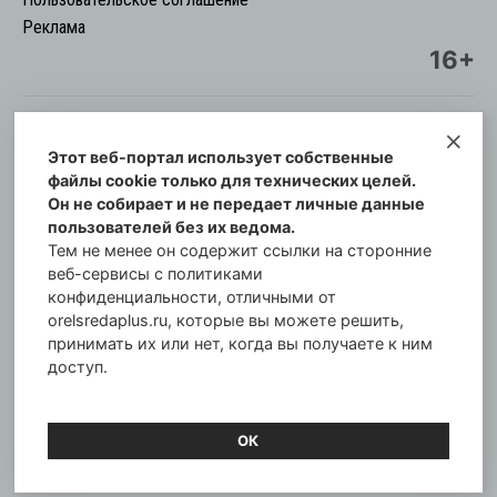
Реклама
16+
Этот веб-портал использует собственные
© Информационный городской портал
файлы cookie только для технических целей.
Орловская cреда-плюс, 2021-2026
Он не собирает и не передает личные данные
Свидетельство о регистрации СМИ: ПИ №57-
пользователей без их ведома.
00254 от 29 октября 2013 г.
Тем не менее он содержит ссылки на сторонние
Газета зарегистрирована Управлением
веб-сервисы с политиками
Федеральной службы по надзору в сфере связи,
конфиденциальности, отличными от
orelsredaplus.ru, которые вы можете решить,
информационных технологий и массовых
принимать их или нет, когда вы получаете к ним
коммуникаций по Орловской области.
доступ.
Главный редактор: Татьяна Филёва
ОК