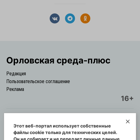
Орловская cреда-плюс
Редакция
Пользовательское соглашение
Реклама
16+
Этот веб-портал использует собственные
© Информационный городской портал
файлы cookie только для технических целей.
Орловская cреда-плюс, 2021-2026
Он не собирает и не передает личные данные