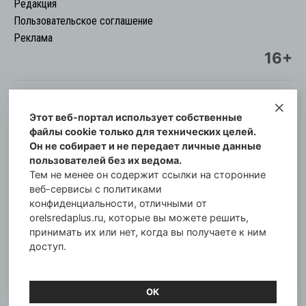
Редакция
Пользовательское соглашение
Реклама
16+
Этот веб-портал использует собственные
© Информационный городской портал
файлы cookie только для технических целей.
Орловская cреда-плюс, 2021-2026
Он не собирает и не передает личные данные
Свидетельство о регистрации СМИ: ПИ №57-
пользователей без их ведома.
00254 от 29 октября 2013 г.
Тем не менее он содержит ссылки на сторонние
Газета зарегистрирована Управлением
веб-сервисы с политиками
Федеральной службы по надзору в сфере связи,
конфиденциальности, отличными от
orelsredaplus.ru, которые вы можете решить,
информационных технологий и массовых
принимать их или нет, когда вы получаете к ним
коммуникаций по Орловской области.
доступ.
Главный редактор: Татьяна Филёва
ОК