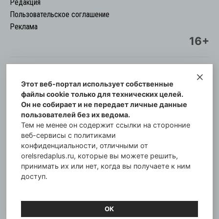
Редакция
Пользовательское соглашение
Реклама
16+
Этот веб-портал использует собственные
© Информационный городской портал
файлы cookie только для технических целей.
Орловская cреда-плюс, 2021-2026
Он не собирает и не передает личные данные
Свидетельство о регистрации СМИ: ПИ №57-
пользователей без их ведома.
00254 от 29 октября 2013 г.
Тем не менее он содержит ссылки на сторонние
Газета зарегистрирована Управлением
веб-сервисы с политиками
Федеральной службы по надзору в сфере связи,
конфиденциальности, отличными от
orelsredaplus.ru, которые вы можете решить,
информационных технологий и массовых
принимать их или нет, когда вы получаете к ним
коммуникаций по Орловской области.
доступ.
Главный редактор: Татьяна Филёва
ОК