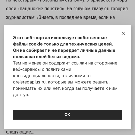
свои «пацанские понятия». На голубом глазу он говорил
журналистам: «Знаете, в последнее время, если на
чиновника не заведено уголовное дело, значит, он
плохо работает».
Этот веб-портал использует собственные
файлы cookie только для технических целей.
Он не собирает и не передает личные данные
И ещё более циничным является перекладывание своей
пользователей без их ведома.
вины на подчинённых. Сегодня первому заместителю
Тем не менее он содержит ссылки на сторонние
веб-сервисы с политиками
мэра г. Орла Минкину О.В. избрана мера пресечения в
конфиденциальности, отличными от
виде домашнего ареста, руководителю МКУ УКХ г. Орла
orelsredaplus.ru, которые вы можете решить,
Фролову Д.А. избрана мера пресечения в виде
принимать их или нет, когда вы получаете к ним
доступ.
домашнего ареста, а руководитель МКУ УКС г. Орла
Кузнецов Д.В. по решению Орловского областного суда
отстранен от занимаемой должности на период
ОК
следствия. Селютин и, возможно, Самойлов –
следующие…