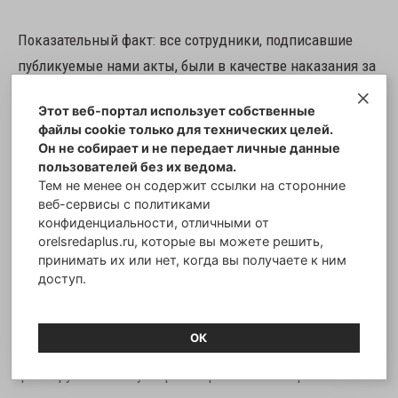
Показательный факт: все сотрудники, подписавшие
публикуемые нами акты, были в качестве наказания за
«строптивость» уволены с муниципальной службы. А
Этот веб-портал использует собственные
сам процесс «приёмки» моста выглядел бы
файлы cookie только для технических целей.
анекдотично, если бы последствия не оказались столь
Он не собирает и не передает личные данные
пользователей без их ведома.
грустными. На разных страницах акта приёмки подписи
Тем не менее он содержит ссылки на сторонние
мэра Орла оказались разными. А сам он никак не мог
веб-сервисы с политиками
вспомнить, когда же он был на мосту «Дружба». В
конфиденциальности, отличными от
orelsredaplus.ru, которые вы можете решить,
принципе, деятельность руководителя города
принимать их или нет, когда вы получаете к ним
достаточно основательно регламентирована. У него
доступ.
есть график, с которым знакомы его подчинённые, а
официальные мероприятия мэра (а приёмка такого
ОК
объекта – мероприятие официальное) всегда
фиксируются. Но тут Юрий Парахин всё напрочь забыл.