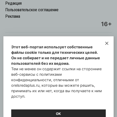
Редакция
Пользовательское соглашение
Реклама
16+
Этот веб-портал использует собственные
© Информационный городской портал
файлы cookie только для технических целей.
Орловская cреда-плюс, 2021-2026
Он не собирает и не передает личные данные
Свидетельство о регистрации СМИ: ПИ №57-
пользователей без их ведома.
00254 от 29 октября 2013 г.
Тем не менее он содержит ссылки на сторонние
Газета зарегистрирована Управлением
веб-сервисы с политиками
Федеральной службы по надзору в сфере связи,
конфиденциальности, отличными от
orelsredaplus.ru, которые вы можете решить,
информационных технологий и массовых
принимать их или нет, когда вы получаете к ним
коммуникаций по Орловской области.
доступ.
Главный редактор: Татьяна Филёва
ОК