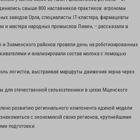
динились свыше 800 наставников-практиков: агрономы
ных заводов Орла, специалисты IT-кластера, фармацевты
 и мастера народных промыслов Ливен, – рассказали в
о и Знаменского районов провели день на роботизированных
кивателями и анализировали состав молока с помощью
оль логистов, выстраивая маршруты движения зерна через
лы для отечественной сельхозтехники в цехах Мценского
делено развитию регионального компонента единой модели
знакомиться с экономикой своих регионов, крупнейшими
ями подготовки.