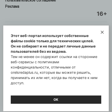
Пользовательское соглашение
Реклама
16+
Этот веб-портал использует собственные
© Информационный городской портал
файлы cookie только для технических целей.
Орловская cреда-плюс, 2021-2026
Он не собирает и не передает личные данные
Свидетельство о регистрации СМИ: ПИ №57-
пользователей без их ведома.
00254 от 29 октября 2013 г.
Тем не менее он содержит ссылки на сторонние
Газета зарегистрирована Управлением
веб-сервисы с политиками
Федеральной службы по надзору в сфере связи,
конфиденциальности, отличными от
orelsredaplus.ru, которые вы можете решить,
информационных технологий и массовых
принимать их или нет, когда вы получаете к ним
коммуникаций по Орловской области.
доступ.
Главный редактор: Татьяна Филёва
ОК