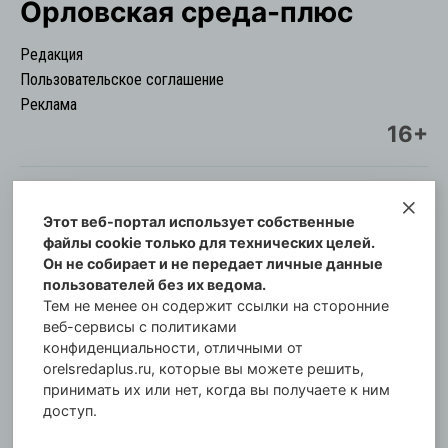
Орловская cреда-плюс
Редакция
Пользовательское соглашение
Реклама
16+
Этот веб-портал использует собственные
© Информационный городской портал
файлы cookie только для технических целей.
Орловская cреда-плюс, 2021-2026
Он не собирает и не передает личные данные
Свидетельство о регистрации СМИ: ПИ №57-
пользователей без их ведома.
00254 от 29 октября 2013 г.
Тем не менее он содержит ссылки на сторонние
Газета зарегистрирована Управлением
веб-сервисы с политиками
Федеральной службы по надзору в сфере связи,
конфиденциальности, отличными от
orelsredaplus.ru, которые вы можете решить,
информационных технологий и массовых
принимать их или нет, когда вы получаете к ним
коммуникаций по Орловской области.
доступ.
Главный редактор: Татьяна Филёва