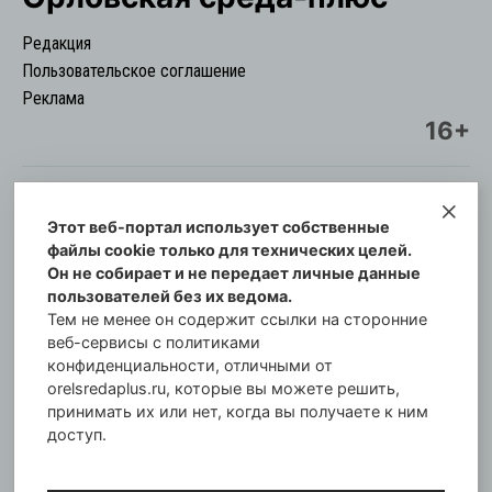
Редакция
Пользовательское соглашение
Реклама
16+
Этот веб-портал использует собственные
© Информационный городской портал
файлы cookie только для технических целей.
Орловская cреда-плюс, 2021-2026
Он не собирает и не передает личные данные
Свидетельство о регистрации СМИ: ПИ №57-
пользователей без их ведома.
00254 от 29 октября 2013 г.
Тем не менее он содержит ссылки на сторонние
Газета зарегистрирована Управлением
веб-сервисы с политиками
Федеральной службы по надзору в сфере связи,
конфиденциальности, отличными от
orelsredaplus.ru, которые вы можете решить,
информационных технологий и массовых
принимать их или нет, когда вы получаете к ним
коммуникаций по Орловской области.
доступ.
Главный редактор: Татьяна Филёва