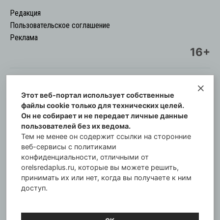
Редакция
Пользовательское соглашение
Реклама
16+
Этот веб-портал использует собственные
© Информационный городской портал
файлы cookie только для технических целей.
Орловская cреда-плюс, 2021-2026
Он не собирает и не передает личные данные
Свидетельство о регистрации СМИ: ПИ №57-
пользователей без их ведома.
00254 от 29 октября 2013 г.
Тем не менее он содержит ссылки на сторонние
Газета зарегистрирована Управлением
веб-сервисы с политиками
Федеральной службы по надзору в сфере связи,
конфиденциальности, отличными от
orelsredaplus.ru, которые вы можете решить,
информационных технологий и массовых
принимать их или нет, когда вы получаете к ним
коммуникаций по Орловской области.
доступ.
Главный редактор: Татьяна Филёва