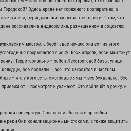
ной «помехе» – законно построенных гаражах, то что мешает
 Городской? Здесь вроде нет гаражного кооператива, а
ые жители, периодически прорываются в реку. О том, что
ждане рассказали в видеоролике, размещенном в соцсетях:
лужковским мостом, а берёт своё начало она вот из этого
глогодично прорывается в реку. Весь апрель, весь май текут
ечку. Территориально – район Лесоторговой базы, улица
 колодцы, все подвалы – всё, что находится в частном
бные – что у кого есть, смотровые ямы – всё буквально. Всё
приезжают – посмотрят и уезжают. Это всё течёт в речку, и
ранной прокуратуре Орловской области с просьбой
ение реки Оки канализационными стоками, а также защитить
живание.