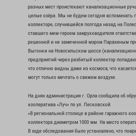
разных мест проистекают канализационные ручь
целые озёра. Мы не будем сегодня вспоминать 
коллекторе, случившейся полгода назад на Полес
ставшего мем-героем замруководителя ответств
решенной и не замеченной мэром Парахиным пр
Выгонки на Новосильском шоссе (канализацион
предприятий через разбитый коллектор попадают
что отлично видны даже из космоса; что касаетс
могут только мечтать о свежем воздухе.
На днях администрация г. Орла сообщила об обр
кооператива «Луч» по ул. Песковской:
«В региональной столице в районе гаражного к
коллектора диаметром 1000 мм. На место опера
В ходе обследования было установлено, что пов