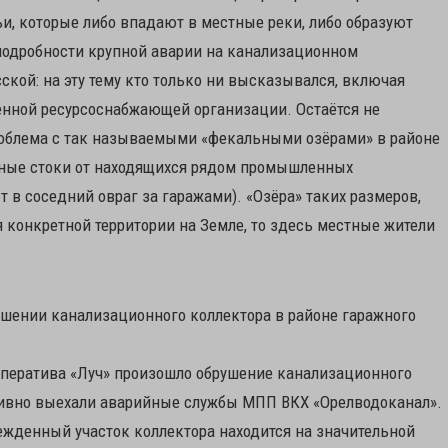
и, которые либо впадают в местные реки, либо образуют
подробности крупной аварии на канализационном
ской: на эту тему кто только ни высказывался, включая
енной ресурсоснабжающей организации. Остаётся не
облема с так называемыми «фекальными озёрами» в районе
ные стоки от находящихся рядом промышленных
 в соседний овраг за гаражами). «Озёра» таких размеров,
я конкретной территории на Земле, то здесь местные жители
ушении канализационного коллектора в районе гаражного
ооператива «Луч» произошло обрушение канализационного
тивно выехали аварийные службы МПП ВКХ «Орелводоканал».
режденный участок коллектора находится на значительной