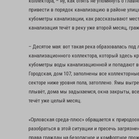
коллектора, – ну, как опять не упомянуть о глав
привести в порядок канализацию в районе улицы
кубометры канализации, как рассказывают местн
канализация течёт в реку уже второй месяц, гра
– Десятое мая: вот такая река образовалась под 
канализационного коллектора, который здесь кру
кубометры воды канализационной и попадают в р
Городская, дом 107; заполнены все коллекторные
секторе ниже уровня пола, затоплено. Ямы выгре
плывёт, дома мы задыхаемся, окна закрыты, все 
течёт уже целый месяц.
«Орловская среда-плюс» обращается к природоох
разобраться в этой ситуации и пресечь загрязн
права граждан на безопасное и комфортное про