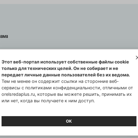
лама
Этот веб-портал использует собственные файлы cookie
овская cреда-плюс, 2021-2026
только для технических целей. Он не собирает и не
00254 от 29 октября 2013 г.
передает личные данные пользователей без их ведома.
еральной службы по надзору в сфере
Тем не менее он содержит ссылки на сторонние веб-
сервисы с политиками конфиденциальности, отличными от
совых коммуникаций по Орловской
orelsredaplus.ru, которые вы можете решить, принимать их
или нет, когда вы получаете к ним доступ.
ОК