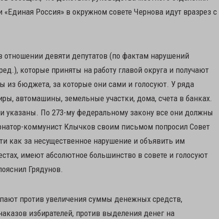
и «Единая Россия» в окружном совете Чернова идут вразрез с
в отношении девяти депутатов (по фактам нарушений
ед.), которые приняты на работу главой округа и получают
ы из бюджета, за которые они сами и голосуют. У ряда
ы, автомашины, земельные участки, дома, счета в банках.
ли указаны. По 273-му федеральному закону все они должны
бернатор-коммунист Клычков своим письмом попросил Совет
ти как за несущественное нарушение и объявить им
стах, имеют абсолютное большинство в совете и голосуют
 пояснил Грядунов.
тупают против увеличения суммы денежных средств,
аказов избирателей, против выделения денег на