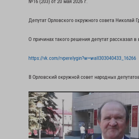
№16 (203) от 20 мая 2026 г.
Депутат Орловского окружного совета Николай Г
О причинах такого решения депутат рассказал в
https://vk.com/rvperelygin?w=wall303040433_16266
В Орловский окружной совет народных депутатов