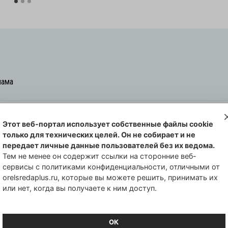
лама
Этот веб-портал использует собственные файлы cookie
овская cреда-плюс, 2021-2026
только для технических целей. Он не собирает и не
00254 от 29 октября 2013 г.
передает личные данные пользователей без их ведома.
еральной службы по надзору в сфере
Тем не менее он содержит ссылки на сторонние веб-
сервисы с политиками конфиденциальности, отличными от
совых коммуникаций по Орловской
orelsredaplus.ru, которые вы можете решить, принимать их
или нет, когда вы получаете к ним доступ.
ОК