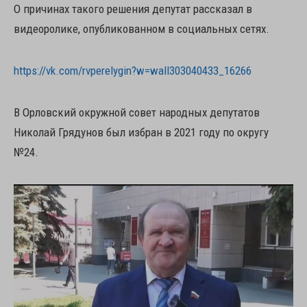
О причинах такого решения депутат рассказал в
видеоролике, опубликованном в социальных сетях.
https://vk.com/rvperelygin?w=wall303040433_16266
В Орловский окружной совет народных депутатов
Николай Грядунов был избран в 2021 году по округу
№24.