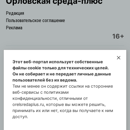
Орловская cреда-плюс
Редакция
Пользовательское соглашение
Реклама
16+
Этот веб-портал использует собственные
© Информационный городской портал
файлы cookie только для технических целей.
Орловская cреда-плюс, 2021-2026
Он не собирает и не передает личные данные
Свидетельство о регистрации СМИ: ПИ №57-
пользователей без их ведома.
00254 от 29 октября 2013 г.
Тем не менее он содержит ссылки на сторонние
Газета зарегистрирована Управлением
веб-сервисы с политиками
Федеральной службы по надзору в сфере связи,
конфиденциальности, отличными от
orelsredaplus.ru, которые вы можете решить,
информационных технологий и массовых
принимать их или нет, когда вы получаете к ним
коммуникаций по Орловской области.
доступ.
Главный редактор: Татьяна Филёва