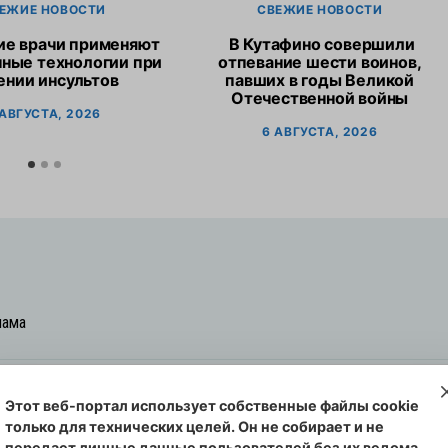
ЕЖИЕ НОВОСТИ
СВЕЖИЕ НОВОСТИ
ие врачи применяют
В Кутафино совершили
ные технологии при
отпевание шести воинов,
ении инсультов
павших в годы Великой
Отечественной войны
 АВГУСТА, 2026
6 АВГУСТА, 2026
лама
Этот веб-портал использует собственные файлы cookie
овская cреда-плюс, 2021-2026
только для технических целей. Он не собирает и не
00254 от 29 октября 2013 г.
передает личные данные пользователей без их ведома.