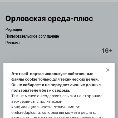
Орловская cреда-плюс
Редакция
Пользовательское соглашение
Реклама
16+
Этот веб-портал использует собственные
© Информационный городской портал
файлы cookie только для технических целей.
Орловская cреда-плюс, 2021-2026
Он не собирает и не передает личные данные
Свидетельство о регистрации СМИ: ПИ №57-
пользователей без их ведома.
00254 от 29 октября 2013 г.
Тем не менее он содержит ссылки на сторонние
Газета зарегистрирована Управлением
веб-сервисы с политиками
Федеральной службы по надзору в сфере связи,
конфиденциальности, отличными от
orelsredaplus.ru, которые вы можете решить,
информационных технологий и массовых
принимать их или нет, когда вы получаете к ним