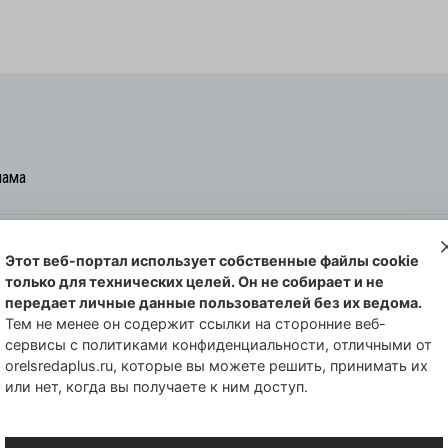
лама
Этот веб-портал использует собственные файлы cookie
овская cреда-плюс, 2021-2026
только для технических целей. Он не собирает и не
00254 от 29 октября 2013 г.
передает личные данные пользователей без их ведома.
еральной службы по надзору в сфере
Тем не менее он содержит ссылки на сторонние веб-
сервисы с политиками конфиденциальности, отличными от
совых коммуникаций по Орловской
orelsredaplus.ru, которые вы можете решить, принимать их
или нет, когда вы получаете к ним доступ.