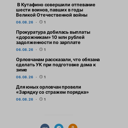
В Кутафино совершили отпевание
шести воинов, павших в годы
Великой Отечественной войны
06.08.26
1
Прокуратура добилась выплаты
«дорожникам» 10 млн рублей
задолженности по зарплате
06.08.26
1
Орловчанам рассказали, что обязана
СВЕЖИЕ НОВОСТИ
СВЕЖИЕ НО
сделать УК при подготовке дома к
Прокуратура добилась
Орловчанам расс
зиме
выплаты «дорожникам» 10
обязана сдела
06.08.26
1
млн рублей задолженности по
подготовке до
зарплате
Для юных орловчан провели
6 АВГУСТА,
«Зарядку со стражем порядка»
6 АВГУСТА, 2026
06.08.26
1