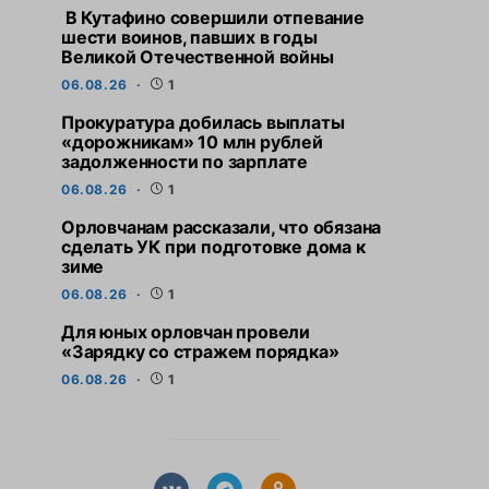
В Кутафино совершили отпевание
шести воинов, павших в годы
Великой Отечественной войны
06.08.26
1
Прокуратура добилась выплаты
«дорожникам» 10 млн рублей
задолженности по зарплате
06.08.26
1
Орловчанам рассказали, что обязана
сделать УК при подготовке дома к
зиме
06.08.26
1
СВЕЖИЕ НОВОСТИ
СВЕЖИЕ НО
Для юных орловчан провели
Прокуратура добилась
Орловчанам расс
«Зарядку со стражем порядка»
выплаты «дорожникам» 10
обязана сдела
млн рублей задолженности по
подготовке до
06.08.26
1
зарплате
6 АВГУСТА,
6 АВГУСТА, 2026