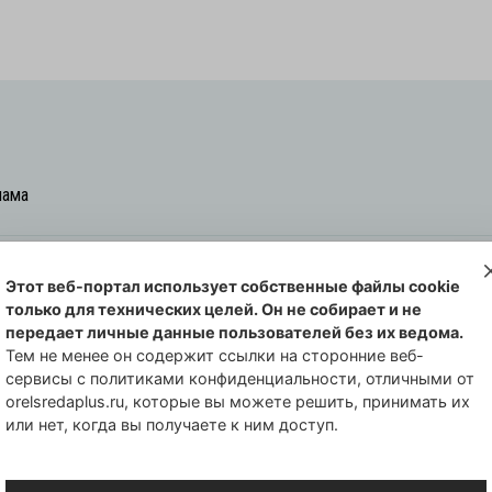
лама
Этот веб-портал использует собственные файлы cookie
овская cреда-плюс, 2021-2026
только для технических целей. Он не собирает и не
00254 от 29 октября 2013 г.
передает личные данные пользователей без их ведома.
еральной службы по надзору в сфере
Тем не менее он содержит ссылки на сторонние веб-
сервисы с политиками конфиденциальности, отличными от
совых коммуникаций по Орловской
orelsredaplus.ru, которые вы можете решить, принимать их
или нет, когда вы получаете к ним доступ.