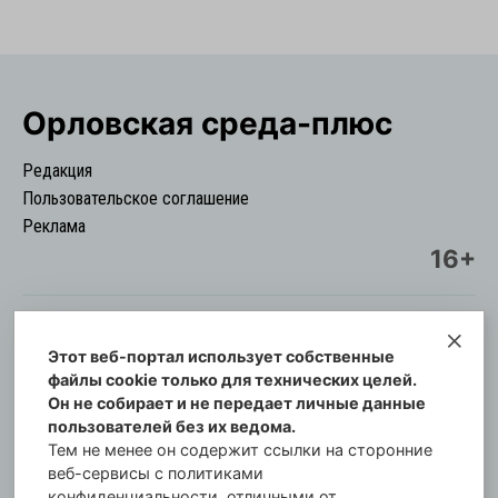
Орловская cреда-плюс
Редакция
Пользовательское соглашение
Реклама
16+
Этот веб-портал использует собственные
© Информационный городской портал
файлы cookie только для технических целей.
Орловская cреда-плюс, 2021-2026
Он не собирает и не передает личные данные
Свидетельство о регистрации СМИ: ПИ №57-
пользователей без их ведома.
00254 от 29 октября 2013 г.
Тем не менее он содержит ссылки на сторонние
Газета зарегистрирована Управлением
веб-сервисы с политиками
Федеральной службы по надзору в сфере связи,
конфиденциальности, отличными от