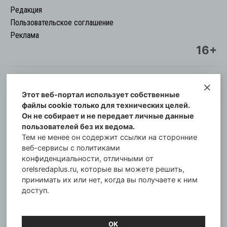
Редакция
Пользовательское соглашение
Реклама
16+
Этот веб-портал использует собственные
© Информационный городской портал
файлы cookie только для технических целей.
Орловская cреда-плюс, 2021-2026
Он не собирает и не передает личные данные
Свидетельство о регистрации СМИ: ПИ №57-
пользователей без их ведома.
00254 от 29 октября 2013 г.
Тем не менее он содержит ссылки на сторонние
Газета зарегистрирована Управлением
веб-сервисы с политиками
Федеральной службы по надзору в сфере связи,
конфиденциальности, отличными от
orelsredaplus.ru, которые вы можете решить,
информационных технологий и массовых
принимать их или нет, когда вы получаете к ним
коммуникаций по Орловской области.
доступ.
Главный редактор: Татьяна Филёва
ОК