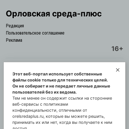
Орловская cреда-плюс
Редакция
Пользовательское соглашение
Реклама
16+
Этот веб-портал использует собственные
© Информационный городской портал
файлы cookie только для технических целей.
Орловская cреда-плюс, 2021-2026
Он не собирает и не передает личные данные
Свидетельство о регистрации СМИ: ПИ №57-
пользователей без их ведома.
00254 от 29 октября 2013 г.
Тем не менее он содержит ссылки на сторонние
Газета зарегистрирована Управлением
веб-сервисы с политиками
Федеральной службы по надзору в сфере связи,
конфиденциальности, отличными от
orelsredaplus.ru, которые вы можете решить,
информационных технологий и массовых
принимать их или нет, когда вы получаете к ним
коммуникаций по Орловской области.
доступ.