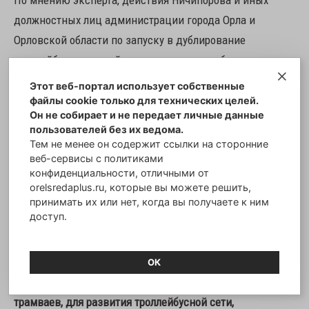
По мнению эксперта, действия Ничипорова и иных
должностных лиц администрации города Орла и
Орловской области по запуску в дублирование
троллейбусных линий коммерческих автобусов и
маршруток и действия Ничипорова по закупке
Этот веб-портал использует собственные
газомоторных автобусов в МУП ТТП привели к
файлы cookie только для технических целей.
Он не собирает и не передает личные данные
нанесению ущерба государству, муниципальному
пользователей без их ведома.
предприятию и обществу.
Тем не менее он содержит ссылки на сторонние
веб-сервисы с политиками
конфиденциальности, отличными от
«
Ничипоров В.Н. как должностное лицо администрации
orelsredaplus.ru, которые вы можете решить,
г. Орла, первый заместитель мэра города и
принимать их или нет, когда вы получаете к ним
доступ.
ответственное лицо за работу транспортной сферы в
городе должен был модернизировать и развивать
троллейбусное движение в г. Орле, принимать меры для
ОК
постоянного приобретения новых троллейбусов и
трамваев, для развития троллейбусной сети,