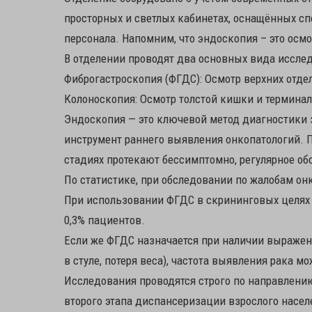
просторных и светлых кабинетах, оснащённых с
персонала. Напомним, что эндоскопия – это осм
В отделении проводят два основных вида иссле
Фиброгастроскопия (ФГДС): Осмотр верхних отде
Колоноскопия: Осмотр толстой кишки и термина
Эндоскопия — это ключевой метод диагностики 
инструмент раннего выявления онкопатологий. 
стадиях протекают бессимптомно, регулярное об
По статистике, при обследовании по жалобам он
При использовании ФГДС в скрининговых целях (
0,3% пациентов.
Если же ФГДС назначается при наличии выражен
в стуле, потеря веса), частота выявления рака м
Исследования проводятся строго по направлению
второго этапа диспансеризации взрослого насел