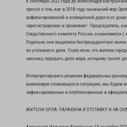
К сентябрю 2022 года до Александра Бастрыкин
прессе о том, как в 2018 году нынешний мэр Ор
асфальтированной и освещённой дороги от дома 
зарегистрирован и проживает. Председатель, ка
Следственного комитета России, ознакомился с
Отдельно они выделяли беспрецедентную волоки
из уголовного дела. Стало ясно, что жители гор
наконец передать дело мэра, которому грозит до
Интерпретировать решения федеральных руковод
анализируя сложившуюся ситуацию, мы будем во 
зафиксированные и опубликованные в официаль
ЖИТЕЛИ ОРЛА: ПАРАХИНА В ОТСТАВКУ И НА 
Александр Иванович Бастрыкин 13 сентября 202