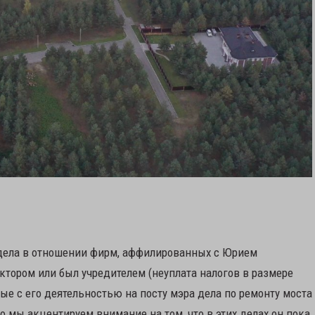
 дела в отношении фирм, аффилированных с Юрием
ктором или был учредителем (неуплата налогов в размере
ные с его деятельностью на посту мэра дела по ремонту моста
Но мы акцентируем внимание на том, что в этих делах он пока