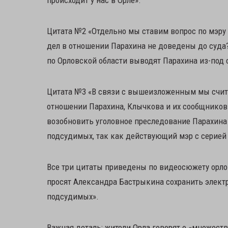
происходит у нас в Орле».
Цитата №2 «Отдельно мы ставим вопрос по мэру
дел в отношении Парахина не доведены до суда
по Орловской области выводят Парахина из-под 
Цитата №3 «В связи с вышеизложенным мы счит
отношении Парахина, Клычкова и их сообщников
возобновить уголовное преследование Парахина 
подсудимых, так как действующий мэр с серией 
Все три цитаты приведены по видеосюжету орло
просят Александра Бастрыкина сохранить элект
подсудимых».
Важная деталь: жители Орла говорят о «множеств