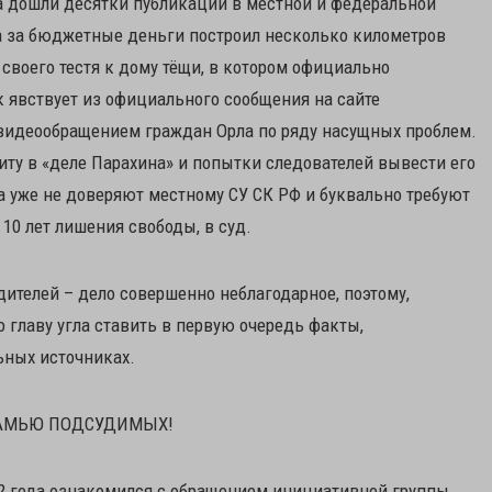
а дошли десятки публикаций в местной и федеральной
ла за бюджетные деньги построил несколько километров
своего тестя к дому тёщи, в котором официально
к явствует из официального сообщения на сайте
 видеообращением граждан Орла по ряду насущных проблем.
ту в «деле Парахина» и попытки следователей вывести его
ода уже не доверяют местному СУ СК РФ и буквально требуют
 10 лет лишения свободы, в суд.
ителей – дело совершенно неблагодарное, поэтому,
главу угла ставить в первую очередь факты,
ных источниках.
СКАМЬЮ ПОДСУДИМЫХ!
2 года ознакомился с обращением инициативной группы