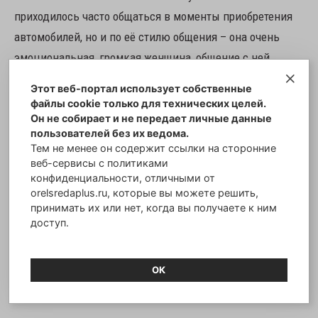
приходилось часто общаться в моменты приобретения
автомобилей, но и по её стилю общения – она очень
эмоциональная, громкая женщина, общение с ней
запоминается».
Этот веб-портал использует собственные
файлы cookie только для технических целей.
Он не собирает и не передает личные данные
Далее свидетель Станкевич рассказал, что Прасолова
пользователей без их ведома.
рекомендовала салон и своим друзьям, и по её
Тем не менее он содержит ссылки на сторонние
рекомендациям им было продано порядка четырёх
веб-сервисы с политиками
конфиденциальности, отличными от
автомобилей.
orelsredaplus.ru, которые вы можете решить,
принимать их или нет, когда вы получаете к ним
доступ.
Итак, скромная дама, формально малообеспеченный
предприниматель, за 4 года приобретает только для
своей семьи 5-6 автомобилей одной фирмы, а кроме
ОК
того, ещё четыре покупаются её друзьями.