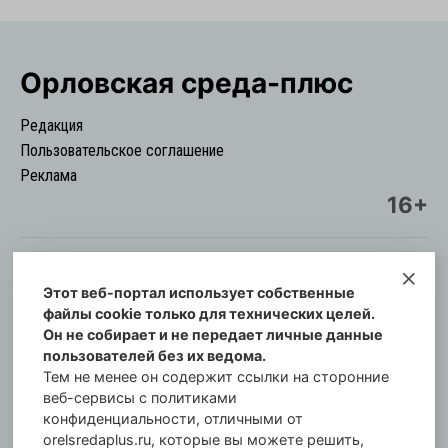
Орловская cреда-плюс
Редакция
Пользовательское соглашение
Реклама
16+
Этот веб-портал использует собственные
© Информационный городской портал
файлы cookie только для технических целей.
Орловская cреда-плюс, 2021-2026
Он не собирает и не передает личные данные
Свидетельство о регистрации СМИ: ПИ №57-
пользователей без их ведома.
00254 от 29 октября 2013 г.
Тем не менее он содержит ссылки на сторонние
Газета зарегистрирована Управлением
веб-сервисы с политиками
Федеральной службы по надзору в сфере связи,
конфиденциальности, отличными от
orelsredaplus.ru, которые вы можете решить,
информационных технологий и массовых