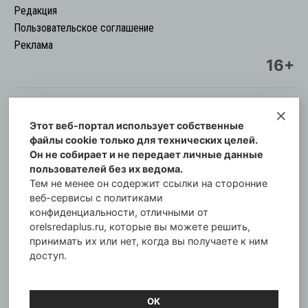
Редакция
Пользовательское соглашение
Реклама
16+
Этот веб-портал использует собственные
© Информационный городской портал
файлы cookie только для технических целей.
Орловская cреда-плюс, 2021-2026
Он не собирает и не передает личные данные
Свидетельство о регистрации СМИ: ПИ №57-
пользователей без их ведома.
00254 от 29 октября 2013 г.
Тем не менее он содержит ссылки на сторонние
Газета зарегистрирована Управлением
веб-сервисы с политиками
Федеральной службы по надзору в сфере связи,
конфиденциальности, отличными от
orelsredaplus.ru, которые вы можете решить,
информационных технологий и массовых
принимать их или нет, когда вы получаете к ним
коммуникаций по Орловской области.
доступ.
Главный редактор: Татьяна Филёва
ОК