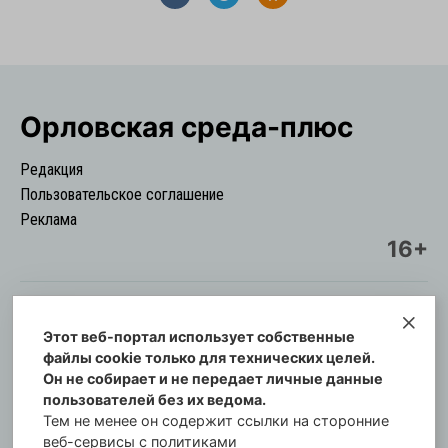
Орловская cреда-плюс
Редакция
Пользовательское соглашение
Реклама
16+
Этот веб-портал использует собственные
© Информационный городской портал
файлы cookie только для технических целей.
Орловская cреда-плюс, 2021-2026
Он не собирает и не передает личные данные
Свидетельство о регистрации СМИ: ПИ №57-
пользователей без их ведома.
00254 от 29 октября 2013 г.
Тем не менее он содержит ссылки на сторонние
Газета зарегистрирована Управлением
веб-сервисы с политиками