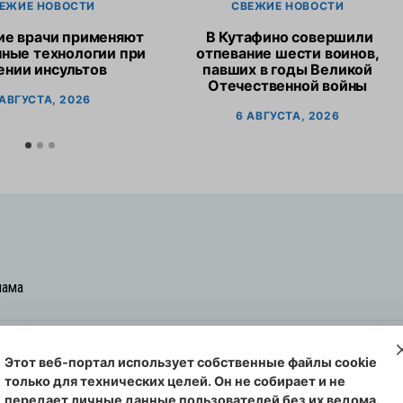
ЕЖИЕ НОВОСТИ
СВЕЖИЕ НОВОСТИ
ие врачи применяют
В Кутафино совершили
ные технологии при
отпевание шести воинов,
ении инсультов
павших в годы Великой
Отечественной войны
 АВГУСТА, 2026
6 АВГУСТА, 2026
лама
Этот веб-портал использует собственные файлы cookie
овская cреда-плюс, 2021-2026
только для технических целей. Он не собирает и не
00254 от 29 октября 2013 г.
передает личные данные пользователей без их ведома.