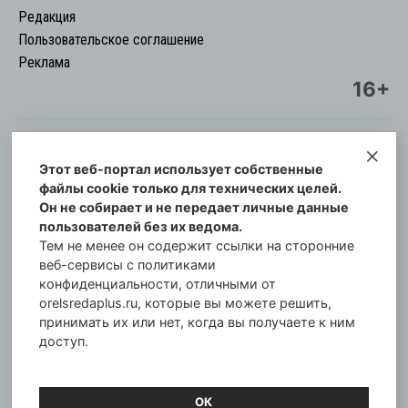
Редакция
Пользовательское соглашение
Реклама
16+
Этот веб-портал использует собственные
© Информационный городской портал
файлы cookie только для технических целей.
Орловская cреда-плюс, 2021-2026
Он не собирает и не передает личные данные
Свидетельство о регистрации СМИ: ПИ №57-
пользователей без их ведома.
00254 от 29 октября 2013 г.
Тем не менее он содержит ссылки на сторонние
Газета зарегистрирована Управлением
веб-сервисы с политиками
Федеральной службы по надзору в сфере связи,
конфиденциальности, отличными от
orelsredaplus.ru, которые вы можете решить,
информационных технологий и массовых
принимать их или нет, когда вы получаете к ним
коммуникаций по Орловской области.
доступ.
Главный редактор: Татьяна Филёва
ОК