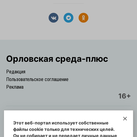
Орловская cреда-плюс
Редакция
Пользовательское соглашение
Реклама
16+
Этот веб-портал использует собственные
© Информационный городской портал
файлы cookie только для технических целей.
Орловская cреда-плюс, 2021-2026
Он не собирает и не передает личные данные