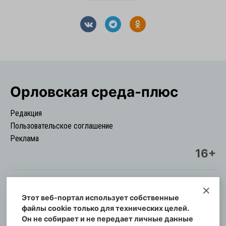
Орловская cреда-плюс
Редакция
Пользовательское соглашение
Реклама
16+
Этот веб-портал использует собственные
© Информационный городской портал
файлы cookie только для технических целей.
Орловская cреда-плюс, 2021-2026
Он не собирает и не передает личные данные
Свидетельство о регистрации СМИ: ПИ №57-