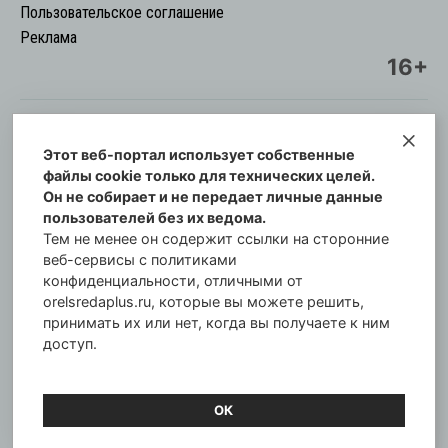
Пользовательское соглашение
Реклама
16+
Этот веб-портал использует собственные
© Информационный городской портал
файлы cookie только для технических целей.
Орловская cреда-плюс, 2021-2026
Он не собирает и не передает личные данные
Свидетельство о регистрации СМИ: ПИ №57-
пользователей без их ведома.
00254 от 29 октября 2013 г.
Тем не менее он содержит ссылки на сторонние
Газета зарегистрирована Управлением
веб-сервисы с политиками
Федеральной службы по надзору в сфере связи,
конфиденциальности, отличными от
orelsredaplus.ru, которые вы можете решить,
информационных технологий и массовых
принимать их или нет, когда вы получаете к ним
коммуникаций по Орловской области.
доступ.
Главный редактор: Татьяна Филёва
ОК