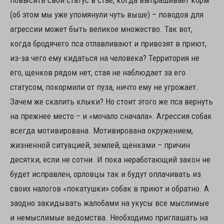
повысить свой статус в стае, когда выпрашивает корм
(об этом мы уже упомянули чуть выше) – поводов для
агрессии может быть великое множество. Так вот,
когда бродячего пса отлавливают и привозят в приют,
из-за чего ему кидаться на человека? Территория не
его, щенков рядом нет, стая не наблюдает за его
статусом, покормили от пуза, ничто ему не угрожает.
Зачем же скалить клыки? Но стоит этого же пса вернуть
на прежнее место – и «мочало сначала». Агрессия собак
всегда мотивирована. Мотивирована окружением,
жизненной ситуацией, землей, щенками – причин
десятки, если не сотни. И пока неработающий закон не
будет исправлен, орловцы так и будут оплачивать из
своих налогов «покатушки» собак в приют и обратно. А
заодно закидывать жалобами на укусы все мыслимые
и немыслимые ведомства. Необходимо приглашать на