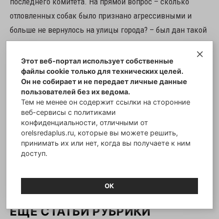
последнего комитета. На прямой вопрос – сколько
отловленных собак было признано агрессивными и
больше не вернулось на улицы города? – был дан такой
же прямой и честный ответ: «ни одной агрессивной
собаки в Орле не выявлено».
Этот веб-портал использует собственные
файлы cookie только для технических целей.
Он не собирает и не передает личные данные
Сергей МИЛЯХИН
пользователей без их ведома.
Тем не менее он содержит ссылки на сторонние
веб-сервисы с политиками
Фото со страницы Виталии Румянцевой ВК
конфиденциальности, отличными от
orelsredaplus.ru, которые вы можете решить,
принимать их или нет, когда вы получаете к ним
https://vk.com/kot_i_pes_orel?
доступ.
z=photo51516603_457299953%2Fphoto_feed51516603
ОК
ЕЩЕ СТАТЬИ РУБРИКИ