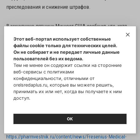
преследования и снижение штрафов.
В минувшую пятницу Минюст США сообщил, что, хотя
Fresenius сообщила о проблемах с соблюдением
Этот веб-портал использует собственные
антикоррупционного законодательства, компании
файлы cookie только для технических целей.
Он не собирает и не передает личные данные
присудили выплату более высокого штрафа за
пользователей без их ведома.
«несвоевременные» ответы на запросы информации и
Тем не менее он содержит ссылки на сторонние
за «недостаточную полноту» некоторых ответов.
веб-сервисы с политиками
конфиденциальности, отличными от
orelsredaplus.ru, которые вы можете решить,
Кроме того, компания нарушила антикоррупционное
принимать их или нет, когда вы получаете к ним
доступ.
законодательство в 13 странах, что позволило ей
получить нелегальную прибыль в размере свыше 140
млн долл., заявили в Минюсте США» (конец цитаты).
ОК
https://pharmvestnik.ru/content/news/Fresenius-Medical-