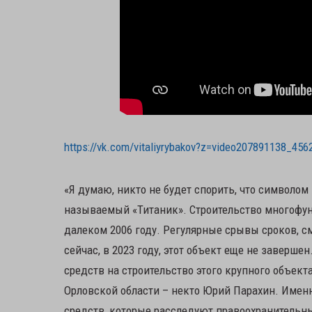
https://vk.com/vitaliyrybakov?z=video207891138_4
«Я думаю, никто не будет спорить, что символом
называемый «Титаник». Строительство многофу
далеком 2006 году. Регулярные срывы сроков, с
сейчас, в 2023 году, этот объект еще не заверше
средств на строительство этого крупного объек
Орловской области – некто Юрий Парахин. Имен
средств, которые расследуют правоохранительны