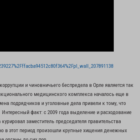
56239227%2Fffacba94512c80f364%2Fpl_wall_207891138
 коррупции и чиновничьего беспредела в Орле является так
нкционального медицинского комплекса началось еще в
мена подрядчиков и уголовные дела привели к тому, что
н. Интересный факт: с 2009 года выделение и расходование
та курировал заместитель председателя правительства
но в этот период произошли крупные хищения денежных
е органы до сих пор.