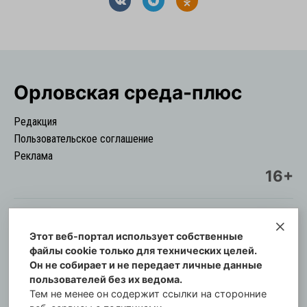
Орловская cреда-плюс
Редакция
Пользовательское соглашение
Реклама
16+
Этот веб-портал использует собственные
© Информационный городской портал
файлы cookie только для технических целей.
Орловская cреда-плюс, 2021-2026
Он не собирает и не передает личные данные
Свидетельство о регистрации СМИ: ПИ №57-
пользователей без их ведома.
00254 от 29 октября 2013 г.
Тем не менее он содержит ссылки на сторонние
Газета зарегистрирована Управлением