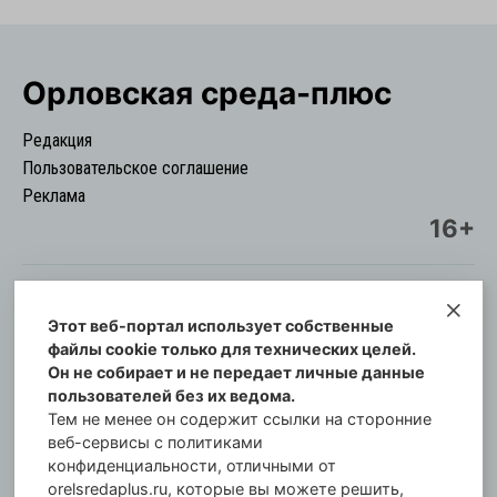
Орловская cреда-плюс
Редакция
Пользовательское соглашение
Реклама
16+
Этот веб-портал использует собственные
© Информационный городской портал
файлы cookie только для технических целей.
Орловская cреда-плюс, 2021-2026
Он не собирает и не передает личные данные
Свидетельство о регистрации СМИ: ПИ №57-
пользователей без их ведома.
00254 от 29 октября 2013 г.
Тем не менее он содержит ссылки на сторонние
Газета зарегистрирована Управлением
веб-сервисы с политиками
Федеральной службы по надзору в сфере связи,
конфиденциальности, отличными от
orelsredaplus.ru, которые вы можете решить,
информационных технологий и массовых