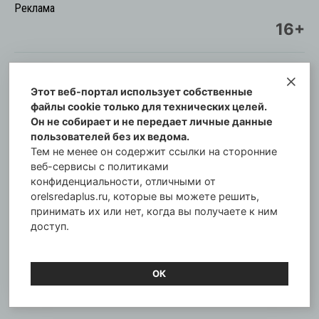
Реклама
16+
Этот веб-портал использует собственные
© Информационный городской портал
файлы cookie только для технических целей.
Орловская cреда-плюс, 2021-2026
Он не собирает и не передает личные данные
Свидетельство о регистрации СМИ: ПИ №57-
пользователей без их ведома.
00254 от 29 октября 2013 г.
Тем не менее он содержит ссылки на сторонние
Газета зарегистрирована Управлением
веб-сервисы с политиками
Федеральной службы по надзору в сфере связи,
конфиденциальности, отличными от
orelsredaplus.ru, которые вы можете решить,
информационных технологий и массовых
принимать их или нет, когда вы получаете к ним
коммуникаций по Орловской области.
доступ.
Главный редактор: Татьяна Филёва
ОК