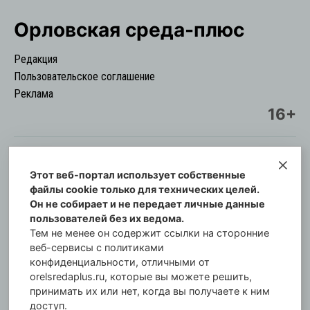
Орловская cреда-плюс
Редакция
Пользовательское соглашение
Реклама
16+
Этот веб-портал использует собственные
© Информационный городской портал
файлы cookie только для технических целей.
Орловская cреда-плюс, 2021-2026
Он не собирает и не передает личные данные
Свидетельство о регистрации СМИ: ПИ №57-
пользователей без их ведома.
00254 от 29 октября 2013 г.
Тем не менее он содержит ссылки на сторонние
Газета зарегистрирована Управлением
веб-сервисы с политиками
Федеральной службы по надзору в сфере связи,
конфиденциальности, отличными от
orelsredaplus.ru, которые вы можете решить,
информационных технологий и массовых
принимать их или нет, когда вы получаете к ним
коммуникаций по Орловской области.
доступ.