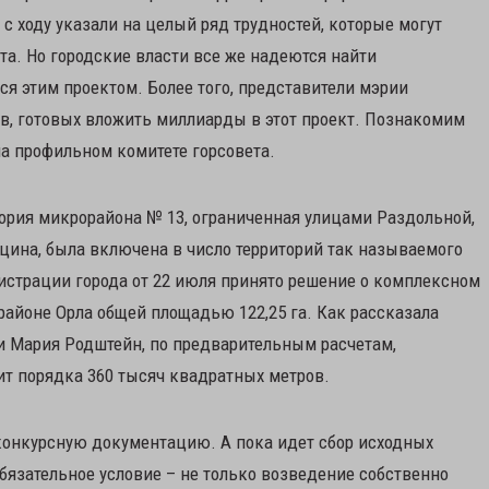
с ходу указали на целый ряд трудностей, которые могут
а. Но городские власти все же надеются найти
ся этим проектом. Более того, представители мэрии
ов, готовых вложить миллиарды в этот проект. Познакомим
на профильном комитете горсовета.
тория микрорайона № 13, ограниченная улицами Раздольной,
ина, была включена в число территорий так называемого
страции города от 22 июля принято решение о комплексном
районе Орла общей площадью 122,25 га. Как рассказала
и Мария Родштейн, по предварительным расчетам,
т порядка 360 тысяч квадратных метров.
конкурсную документацию. А пока идет сбор исходных
язательное условие – не только возведение собственно