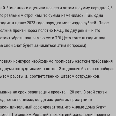
ей. Чиновники оценили все сети оптом в сумму порядка 2,5
по реальным строчкам, то сумма изменилась. Так, одна
дит в ценах 2023 года порядка миллиарда рублей. Плюс
должна пройти через полотно РЖД, по дну реки – и это
стоит убрать под землю сети ТЭЦ (это тоже выходит под
за свой счет будет заниматься этим вопросом).
условиях конкурса необходимо прописать жесткие требования
с двумя сотрудниками в штате. Это должен быть застройщик
пытом работы и, соответственно, штатом сотрудников.
ание на срок реализации проекта – 20 лет. В этой связи
род четко понимал, когда застройщик приступит к
акой длительный срок чреват тем, что жилые дома будут
дется. По словам Родштейн, гарантией исполнения проекта