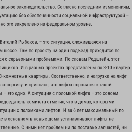
ральное законодательство. Согласно последним изменениям,
луатацию без обеспеченности социальной инфраструктурой –
ьно это закреплено на федеральном уровне.
Виталий Рыбаков, – это ситуация, сложившаяся на
м шоссе. Там по проекту на один подъезд приходится по
тся с серьезными проблемами. По словам Родштейн, этот
ойщиков. И в разных проектах представлены по 8-10 квартир
 3-комнатные квартиры. Соответственно, и нагрузка на лифт
кспертизу, и признано, что лифты справятся с такой
 – это одно. А ситуация с поломкой лифта – это совсем
редседатель комитета отметил, что в домах, которыми
итуации с поломками лифтов. И за 6 лет максимальный по
ас в основном в новые дома устанавливают лифты не
ственные. С ними нет проблем ни по поставке запчастей, ни