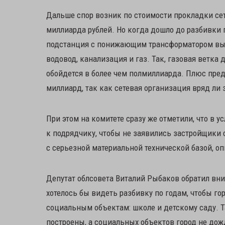
Дальше спор возник по стоимости прокладки сет
миллиарда рублей. Но когда дошло до разбивки 
подстанция с понижающим трансформатором выхо
водовод, канализация и газ. Так, газовая ветка 
обойдется в более чем полмиллиарда. Плюс пред
миллиард, так как сетевая организация вряд ли 
При этом на комитете сразу же отметили, что в 
к подрядчику, чтобы не заявились застройщики 
с серьезной материальной технической базой, о
Депутат облсовета Виталий Рыбаков обратил вним
хотелось бы видеть разбивку по годам, чтобы го
социальным объектам: школе и детскому саду. Т
построены, а социальных объектов город не дож